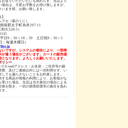
をお送りいただいたにも関わらず、当店より
い場合は、大変お手数をお掛け致しますが、
さいます様、お願い致します。
先】
ムラセ（森のくに）
保郡太子町糸井297-11
和久528-5）
1143
日9：30～18：30 土日祝9：30～1
休日：毎週木曜日）
live.jp
ないですが、システムの都合により、一部商
示が違う場合がございます。カートの販売価
額となります。よろしくお願いいたします。
ポリシー
たE-mailアドレス・お名前・ご住所等の顧
業務、及びご連絡以外には一切利用せず、い
対しても漏らさないことをお約束します。
供する商品や情報の利用により、お客様がな
を受けた場合、当店は当方責任の場合による
交換を除き、一切の損害賠償等の責任を負わ
ます。