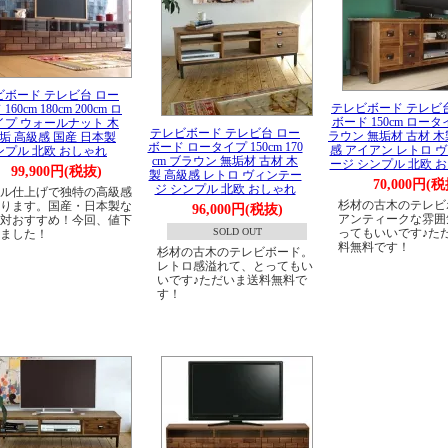
ビボード テレビ台 ロー
テレビボード テレビ
60cm 180cm 200cm ロ
ボード 150cm ロータ
イプ ウォールナット 木
テレビボード テレビ台 ロー
ラウン 無垢材 古材 木
無垢 高級感 国産 日本製
ボード ロータイプ 150cm 170
感 アイアン レトロ 
ンプル 北欧 おしゃれ
cm ブラウン 無垢材 古材 木
ージ シンプル 北欧 
99,900円(税抜)
製 高級感 レトロ ヴィンテー
70,000円(税
ジ シンプル 北欧 おしゃれ
ル仕上げで独特の高級感
杉材の古木のテレビ
ります。国産・日本製な
96,000円(税抜)
アンティークな雰囲
対おすすめ！今回、値下
SOLD OUT
ってもいいです♪た
ました！
料無料です！
杉材の古木のテレビボード。
レトロ感溢れて、とってもい
いです♪ただいま送料無料で
す！