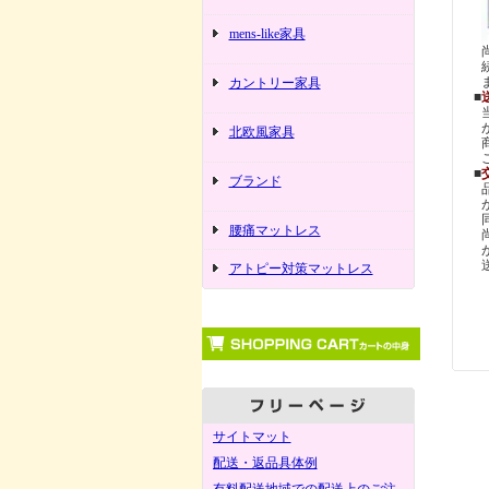
mens-like家具
カントリー家具
■
北欧風家具
■
ブランド
腰痛マットレス
アトピー対策マットレス
サイトマット
配送・返品具体例