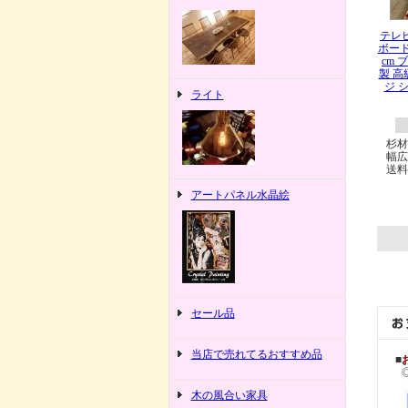
テレ
ボード 
cm 
製 高
ジ 
ライト
杉材
幅広
送料
アートパネル水晶絵
セール品
当店で売れてるおすすめ品
■
木の風合い家具