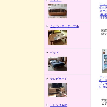
ソファー
テレ
ボード 1
ォー
製 
日本製
こたつ・ローテーブル
国産日
幅テ
ベッド
テレ
テレビボード
ボード 
プ ナ
り 高
大型
ビボ
リビング収納