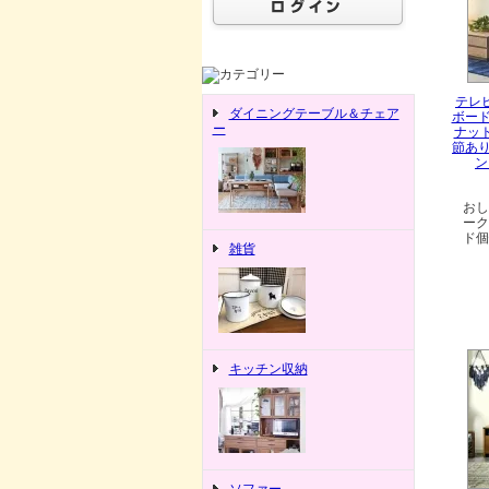
テレ
ダイニングテーブル＆チェア
ボード 
ー
ナット
節あり
ン
おし
ーク
ド個
雑貨
キッチン収納