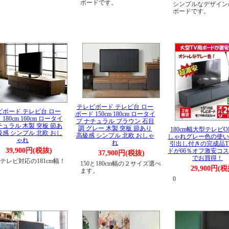
ボードです。
シンプルなデザイン
ボードです。
テレビボード テレビ台 ロー
ビボード テレビ台 ロー
ボード 150cm 180cm ロータイ
180cm 160cm ロータイ
プ ナチュラル ブラウン 石目
チュラル 木製 突板 節あ
調 グレー 木製 突板 節あり
180cm幅大型テレビ
級感 シンプル 北欧 おし
高級感 シンプル 北欧 おしゃ
しゃれグレー色の使い
ゃれ
れ
引出し付きの完成品T
39,900円(税抜)
ドが66％オフ激安コ
37,900円(税抜)
でお買得！
テレビ対応の181cm幅！
150と180cm幅の２サイズ選べ
29,900円(税
ます。
0