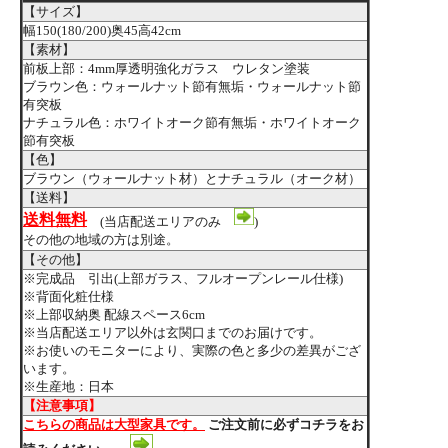
【サイズ】
幅150(180/200)奥45高42cm
【素材】
前板上部：4mm厚透明強化ガラス ウレタン塗装
ブラウン色：ウォールナット節有無垢・ウォールナット節
有突板
ナチュラル色：ホワイトオーク節有無垢・ホワイトオーク
節有突板
【色】
ブラウン（ウォールナット材）とナチュラル（オーク材）
【送料】
送料無料
(当店配送エリアのみ
)
その他の地域の方は別途。
【その他】
※完成品 引出(上部ガラス、フルオープンレール仕様)
※背面化粧仕様
※上部収納奥 配線スペース6cm
※当店配送エリア以外は玄関口までのお届けです。
※お使いのモニターにより、実際の色と多少の差異がござ
います。
※生産地：日本
【注意事項】
こちらの商品は大型家具です。
ご注文前に必ずコチラをお