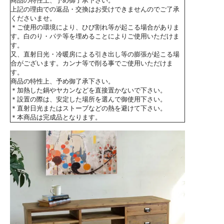
商品の特性上、予め御了承下さい。
上記の理由での返品・交換はお受けできませんのでご了承
くださいませ。
＊ご使用の環境により、ひび割れ等が起こる場合がありま
す。白のり・パテ等を埋めることによりご使用いただけま
す。
又、直射日光・冷暖房による引き出し等の膨張が起こる場
合がございます。カンナ等で削る事でご使用いただけま
す。
商品の特性上、予め御了承下さい。
＊加熱した鍋やヤカンなどを直接置かないで下さい。
＊設置の際は、安定した場所を選んで御使用下さい。
＊直射日光またはストーブなどの熱を避けて下さい。
＊本商品は完成品となります。