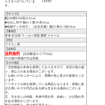
GOOD!
ャスターがついていま
す。
【サイズ】
幅168奥行46高さ42cm
■引出し内寸 幅41.5 奥34 高16cm
■収納デッキ内寸；（左右共通）幅55 奥41.5高19cm
【素材】
本体 杉古材 ラッカー塗装 脚部 スチール
【色】
ブラウン系
【送料】
送料無料
(当店配送エリアのみ)
その他の地域の方は別途。
【その他】
＊天然無垢の木材を使用しておりますので、木目や色の違
い、節などがある場合がございます。
＊お使いのモニターにより、実際の色と多少の差異がござ
います。
＊リサイクル材を使用している商品となります。表面に多
少の薄いキズや凹凸がある材も含まれる場合がございま
す。
又、引き出しの内面、本体中部分等、虫食い、ひび割れ等
がある場合がございます。