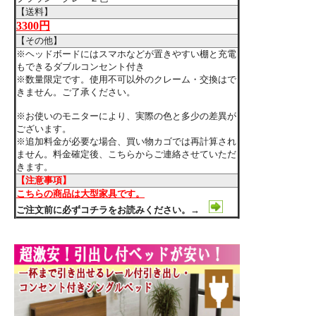
【送料】
3300円
【その他】
※ヘッドボードにはスマホなどが置きやすい棚と充電
もできるダブルコンセント付き
※数量限定です。使用不可以外のクレーム・交換はで
きません。ご了承ください。
※お使いのモニターにより、実際の色と多少の差異が
ございます。
※追加料金が必要な場合、買い物カゴでは再計算され
ません。料金確定後、こちらからご連絡させていただ
きます。
【注意事項】
こちらの商品は大型家具です。
ご注文前に必ずコチラをお読みください。→