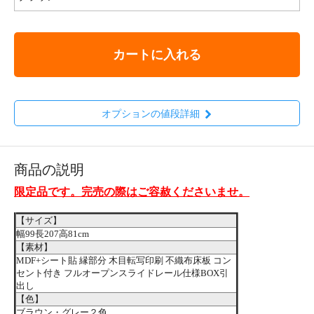
カートに入れる
オプションの値段詳細
商品の説明
限定品です。完売の際はご容赦くださいませ。
【サイズ】
幅99長207高81cm
【素材】
MDF+シート貼 縁部分 木目転写印刷 不織布床板 コン
セント付き フルオープンスライドレール仕様BOX引
出し
【色】
ブラウン・グレー２色