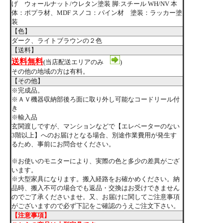
げ ウォールナット/ウレタン塗装 脚:スチール WH/NV 本
体：ポプラ材、MDF スノコ：パイン材 塗装：ラッカー塗
装
【色】
ダーク、ライトブラウンの２色
【送料】
送料無料
(当店配送エリアのみ
)
その他の地域の方は有料。
【その他】
※完成品。
※ＡＶ機器収納部後ろ面に取り外し可能なコードリール付
き
※輸入品
玄関渡しですが、マンションなどで【エレベーターのない
3階以上】へのお届けとなる場合、別途作業費用が発生す
るため、事前にお問合せください。
※お使いのモニターにより、実際の色と多少の差異がござ
います。
※大型家具になります。搬入経路をお確かめください。納
品時、搬入不可の場合でも返品・交換はお受けできません
のでご了承くださいませ。又、お届けに関してご注意事項
がございますので必ず下記をご確認のうえご注文下さい。
【注意事項】