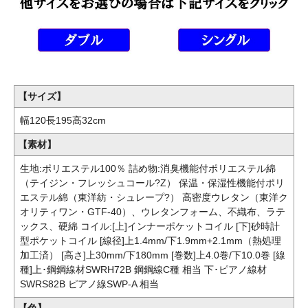
【サイズ】
幅120長195高32cm
【素材】
生地:ポリエステル100％ 詰め物:消臭機能付ポリエステル綿
（テイジン・フレッシュコール?Z） 保温・保湿性機能付ポリ
エステル綿（東洋紡・シュレープ?） 高密度ウレタン（東洋ク
オリティワン・GTF-40）、ウレタンフォーム、不織布、ラテ
ックス、硬綿 コイル:[上]インナーポケットコイル [下]砂時計
型ポケットコイル [線径]上1.4mm/下1.9mm+2.1mm（熱処理
加工済） [高さ]上30mm/下180mm [巻数]上4.0巻/下10.0巻 [線
種]上･鋼鋼線材SWRH72B 鋼鋼線C種 相当 下･ピアノ線材
SWRS82B ピアノ線SWP-A 相当
【色】