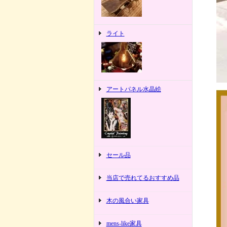
ライト
アートパネル水晶絵
セール品
当店で売れてるおすすめ品
木の風合い家具
mens-like家具