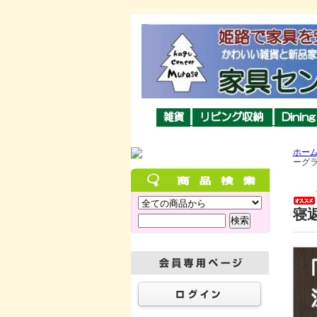
ホー
ーグラ
寝返