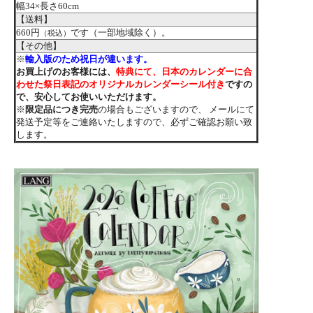
幅34×長さ60cm
【送料】
660円
です（一部地域除く）。
（税込）
【その他】
※
輸入版のため祝日が違います。
お買上げのお客様には、
特典にて、日本のカレンダーに合
わせた祭日表記のオリジナルカレンダーシール付き
ですの
で、安心してお使いいただけます。
※
限定品につき完売
の場合もございますので、 メールにて
発送予定等をご連絡いたしますので、必ずご確認お願い致
します。