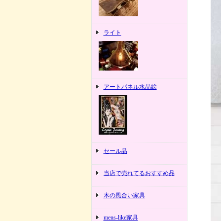
ライト
アートパネル水晶絵
セール品
当店で売れてるおすすめ品
木の風合い家具
mens-like家具