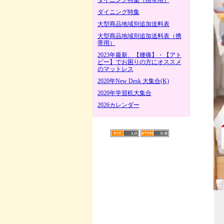
ダイニング特集（携帯用）
ダイニング特集
大型商品地域別追加送料表
大型商品地域別追加送料表（携
帯用）
2023年最新、【腰痛】・【アト
ピー】でお困りの方にオススメ
のマットレス
2020年New Desk 大集合(K)
2020年学習机大集合
2026カレンダー