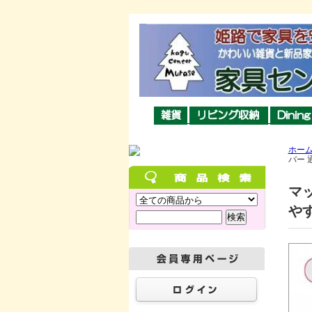
ホー
バー 
マッ
やす