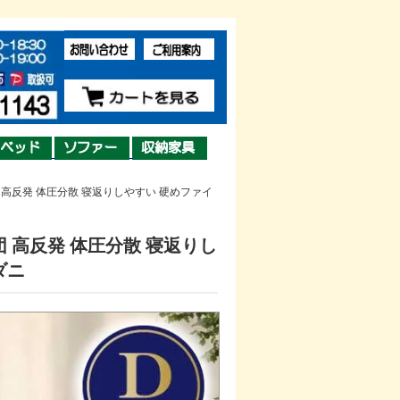
 高反発 体圧分散 寝返りしやすい 硬めファイ
団 高反発 体圧分散 寝返りし
ダニ