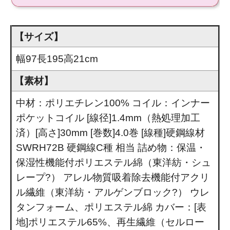
【サイズ】
幅97長195高21cm
【素材】
中材：ポリエチレン100% コイル：インナー
ポケットコイル [線径]1.4mm（熱処理加工
済）[高さ]30mm [巻数]4.0巻 [線種]硬鋼線材
SWRH72B 硬鋼線C種 相当 詰め物：保温・
保湿性機能付ポリエステル綿（東洋紡・シュ
レープ?） アレル物質吸着除去機能付アクリ
ル繊維（東洋紡・アルゲンブロック?） ウレ
タンフォーム、ポリエステル綿 カバー：[表
地]ポリエステル65%、再生繊維（セルロー