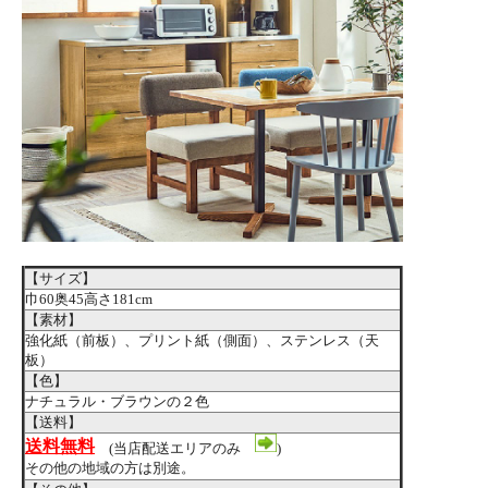
【サイズ】
巾60奥45高さ181cm
【素材】
強化紙（前板）、プリント紙（側面）、ステンレス（天
板）
【色】
ナチュラル・ブラウンの２色
【送料】
送料無料
(当店配送エリアのみ
)
その他の地域の方は別途。