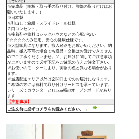
【その他】
※完成品（棚板・取っ手の取り付け、脚部の取り付けはお
願いいたします。）
※日本製
※引出し：箱組・スライドレール仕様
２口コンセント。
※接着剤や塗料はシックハウスなどの心配がない
F☆☆☆☆のみ使用。安心の健康仕様です。
※大型家具になります。搬入経路をお確かめください。納
品時、搬入不可の場合でも返品・交換はお受けできません
のでご了承くださいませ。又、お届けに関してご注意事項
がございますので必ず下記をご確認のうえご注文下さい。
※お使いのモニターにより、実物の色と異なる場合があり
ます。
※当店配送エリア以外は玄関口までのお届けになります。
ご希望の方には有料で取り付けサービスを承っています。
シリーズでカウンターと111cm幅のオープンボードがあり
ます
【注意事項】
ご注文前に必ずコチラをお読みください。→