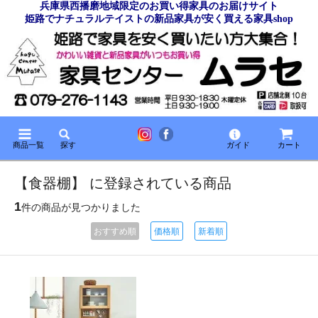
兵庫県西播磨地域限定のお買い得家具のお届けサイト
姫路でナチュラルテイストの新品家具が安く買える家具shop
商品一覧
探す
ガイド
カート
【食器棚】 に登録されている商品
1
件の商品が見つかりました
おすすめ順
価格順
新着順