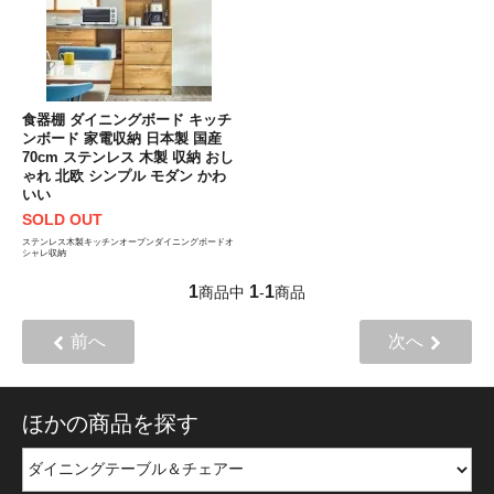
食器棚 ダイニングボード キッチ
ンボード 家電収納 日本製 国産
70cm ステンレス 木製 収納 おし
ゃれ 北欧 シンプル モダン かわ
いい
SOLD OUT
ステンレス木製キッチンオープンダイニングボードオ
シャレ収納
1
1
1
商品中
-
商品
前へ
次へ
ほかの商品を探す