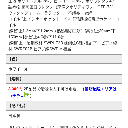
生地:ポリエステル58%、ビスコース38%、ポリウレタン4%
詰め物:超高密度ウレタン（東洋クオリティワン・GTF-75）
ウレタンフォーム、ラテックス、不織布、硬綿
コイル:[上]インナーポケットコイル [下]超極細筒型ポケットコ
イル
[線径]上1.2mm/下1.2mm（熱処理加工済）[高さ]上30mm/下
150mm [巻数]上4.0巻/下11.0巻
[線種]上・硬鋼線材 SWRH72B 硬鋼線C種 相当 下・ピアノ線
材 SWRS82B ピアノ線SWP-A 相当
【色】
ホワイト系
【送料】
3,300円
2F納品で階段搬入不可は別途。
（当店配送エリアは
コチラ→
)
【その他】
日本製
※お使いのモニターにより、実際の色と多少の差異がござい