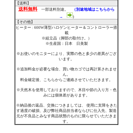
【送料】
送料無料
一部送料別途。
（別途地域はこちらから
→
)
【その他】
ヒーター : 600W薄型ハロゲンヒーター＆コントローラー搭
載
※組立品（脚部の取付け。）
※生産国：日本 日美製
※お使いのモニターにより、実際の色と多少の差異がござ
います。
※追加料金が必要な場合、買い物カゴでは再計算されませ
ん。
料金確定後、こちらからご連絡させていただきます。
※天然木を使用しておりますので、木目や節の入り方・色
みには個体差があります。
※納品後の返品、交換につきましては、 使用に支障をきた
す過度の破損、及び弊社商品担当者ならびに仕入先、製造
元が不良品とみなす商品状態のものに限らせていただきま
す。