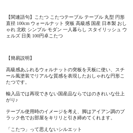
【関連語句】こたつ こたつテーブル テーブル 丸型 円形
直径 100cm ウォールナット 突板 高級感 国産 日本製 おし
ゃれ 北欧 シンプル モダン 一人暮らし スタイリッシュ ウ
ェルズ 日美 100円卓こたつ
【簡易説明】
高級感あふれるウォルナットの突板を天板に使い、スチ
ール風塗装でリアルな質感を表現したおしゃれな円形こ
たつです。
輸入品では再現できない国産品ならではのきれいな仕上
がり♪
テーブル使用時のイメージを考え、脚はアイアン調のブ
ラック色でお部屋をキリリと引き締めてくれます。
「こたつ」って思えないシルエット