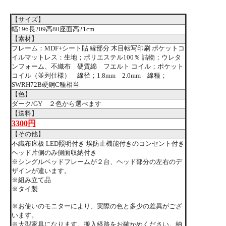
【サイズ】
幅196長209高80座面高21cm
【素材】
フレーム：MDF+シート貼 縁部分 木目転写印刷 ポケットコ
イルマットレス：生地；ポリエステル100％ 詰物；ウレタ
ンフォーム、不織布 硬質綿 フエルト コイル；ポケット
コイル（並列仕様） 線径；1.8mm 2.0mm 線種；
SWRH72B硬鋼C種相当
【色】
ダーク/GY ２色から選べます
【送料】
3300円
【その他】
不織布床板 LED照明付き 埃防止機能付きのコンセント付き
ヘッド片側のみ側面収納付き
※シングルベッドフレームが２台、ヘッド部分の左右のデ
ザインが違います。
※組み立て品
※タイ製
※お使いのモニターにより、実際の色と多少の差異がござ
います。
※大型家具になります。搬入経路をお確かめください。納