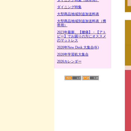
ダイニング特集（携帯用）
ダイニング特集
大型商品地域別追加送料表
大型商品地域別追加送料表（携
帯用）
2023年最新、【腰痛】・【アト
ピー】でお困りの方にオススメ
のマットレス
2020年New Desk 大集合(K)
2020年学習机大集合
2026カレンダー