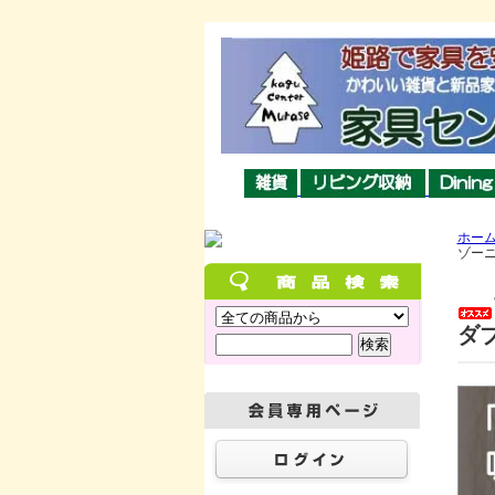
ホー
ゾーニ
ダ