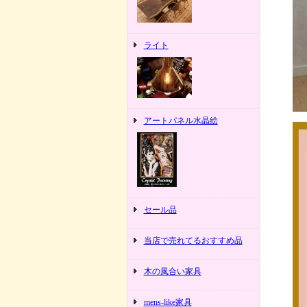
ライト
アートパネル水晶絵
セール品
当店で売れてるおすすめ品
木の風合い家具
mens-like家具