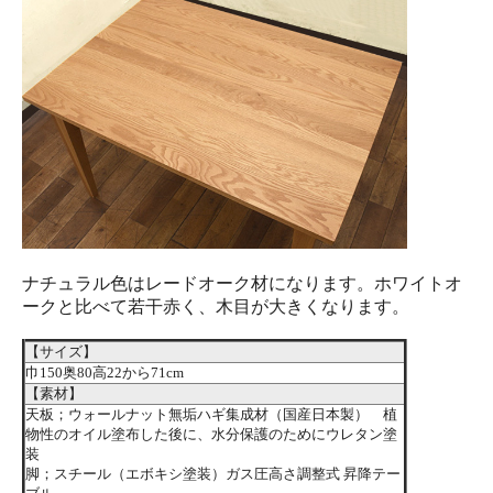
ナチュラル色はレードオーク材になります。ホワイトオ
ークと比べて若干赤く、木目が大きくなります。
【サイズ】
巾150奥80高22から71cm
【素材】
天板；ウォールナット無垢ハギ集成材（国産日本製） 植
物性のオイル塗布した後に、水分保護のためにウレタン塗
装
脚；スチール（エボキシ塗装）ガス圧高さ調整式 昇降テー