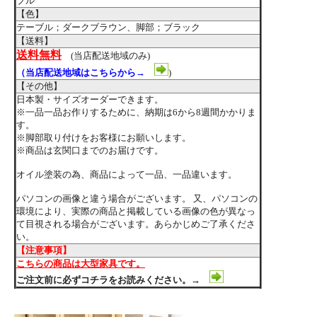
ブル
【色】
テーブル；ダークブラウン、脚部；ブラック
【送料】
送料無料
(当店配送地域のみ)
（当店配送地域はこちらから→
)
【その他】
日本製・サイズオーダーできます。
※一品一品お作りするために、納期は6から8週間かかりま
す。
※脚部取り付けをお客様にお願いします。
※商品は玄関口までのお届けです。
オイル塗装の為、商品によって一品、一品違います。
パソコンの画像と違う場合がございます。 又、パソコンの
環境により、実際の商品と掲載している画像の色が異なっ
て目視される場合がございます。あらかじめご了承くださ
い。
【注意事項】
こちらの商品は大型家具です。
ご注文前に必ずコチラをお読みください。→