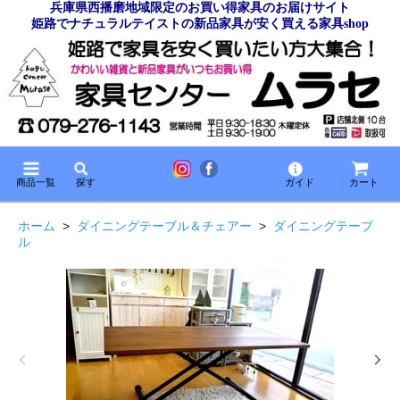
兵庫県西播磨地域限定のお買い得家具のお届けサイト
姫路でナチュラルテイストの新品家具が安く買える家具shop
商品一覧
探す
ガイド
カート
ホーム
>
ダイニングテーブル＆チェアー
>
ダイニングテーブ
ル