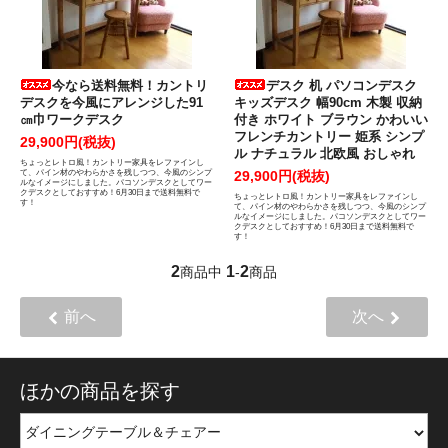
今なら送料無料！カントリ
デスク 机 パソコンデスク
デスクを今風にアレンジした91
キッズデスク 幅90cm 木製 収納
㎝巾ワークデスク
付き ホワイト ブラウン かわいい
フレンチカントリー 姫系 シンプ
29,900円(税抜)
ル ナチュラル 北欧風 おしゃれ
ちょっとレトロ風！カントリー家具をレファインし
て、パイン材のやわらかさを残しつつ、今風のシンプ
29,900円(税抜)
ルなイメージにしました。パコソンデスクとしてワー
クデスクとしておすすめ！6月30日まで送料無料で
ちょっとレトロ風！カントリー家具をレファインし
す！
て、パイン材のやわらかさを残しつつ、今風のシンプ
ルなイメージにしました。パコソンデスクとしてワー
クデスクとしておすすめ！6月30日まで送料無料で
す！
2
1
2
商品中
-
商品
前へ
次へ
ほかの商品を探す