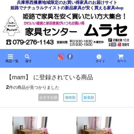
兵庫県西播磨地域限定のお買い得家具のお届けサイト
姫路でナチュラルテイストの新品家具が安く買える家具shop
商品一覧
探す
ガイド
カート
【mam】 に登録されている商品
2
件の商品が見つかりました
おすすめ順
価格順
新着順