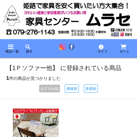
商品一覧
探す
ガイド
カート
【1Ｐソファー他】 に登録されている商品
1
件の商品が見つかりました
おすすめ順
価格順
新着順