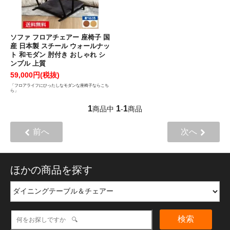
ソファ フロアチェアー 座椅子 国
産 日本製 スチール ウォールナッ
ト 和モダン 肘付き おしゃれ シ
ンプル 上質
59,000円(税抜)
「フロアライフにひったしなモダンな座椅子ならこち
ら」
1
1
1
商品中
-
商品
前へ
次へ
ほかの商品を探す
検索