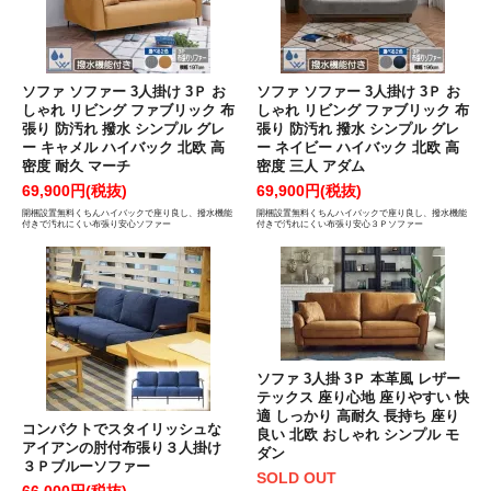
ソファ ソファー 3人掛け 3Ｐ お
ソファ ソファー 3人掛け 3Ｐ お
しゃれ リビング ファブリック 布
しゃれ リビング ファブリック 布
張り 防汚れ 撥水 シンプル グレ
張り 防汚れ 撥水 シンプル グレ
ー キャメル ハイバック 北欧 高
ー ネイビー ハイバック 北欧 高
密度 耐久 マーチ
密度 三人 アダム
69,900円(税抜)
69,900円(税抜)
開梱設置無料くちんハイバックで座り良し、撥水機能
開梱設置無料くちんハイバックで座り良し、撥水機能
付きで汚れにくい布張り安心ソファー
付きで汚れにくい布張り安心３Ｐソファー
ソファ 3人掛 3Ｐ 本革風 レザー
テックス 座り心地 座りやすい 快
適 しっかり 高耐久 長持ち 座り
コンパクトでスタイリッシュな
良い 北欧 おしゃれ シンプル モ
アイアンの肘付布張り３人掛け
ダン
３Ｐブルーソファー
SOLD OUT
66,000円(税抜)