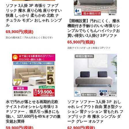
ソファ 3人掛 3P 布張り ファブ
リック 撥水 座り心地 座りやすい
快適 しっかり 柔らかめ 北欧 ナ
チュラル モダン おしゃれ シンプ
【開梱設置】汚れにくく、撥水
ル
機能付き手触りのいい布張りシ
ンプルでらくちんハイバックお
69,900円(税抜)
買い得安い3人掛け３Pソファ
安心の撥水加工！汚れも付きにくく安心です♪
65,900円(税抜)
北欧テイストのすっきり布張り３Pソファ
水で汚れが落とせる画期的北欧
ソファ ソファー 3人掛 3Ｐ おし
テイストのオシャレな布張り３
ゃれ レイアウト自由 置き型クッ
Ｐソファー 、猫爪引っ掻きにも
ション 背クッション 背もたれ フ
強い、127,600円を49％オフの激
ァブリック 布 撥水 シンプル ダ
安超お買得
ーク グレー オルファ
59,900円(税抜)
62,900円(税抜)