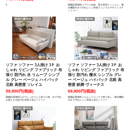
0
開梱設置無料イアウト自由、置き型背クッション、撥
水機能付きで汚れにくい布張りシンプルデザイン３Ｐ
ソファー
ソファ ソファー 3人掛け 3Ｐ お
ソファ ソファー 3人掛け 3Ｐ お
しゃれ リビング ファブリック 布
しゃれ リビング ファブリック 布
張り 防汚れ 水 リムーブ シンプ
張り 防汚れ 撥水 シンプル グレ
ル グレー ベージュ ハイバック
ー ベージュ ハイバック 北欧 高
北欧 高密度 ソレイユ
密度 鉄脚 ヴィーナス
59,900円(税抜)
69,900円(税抜)
開梱設置無料らかでしっかりした座り心地、水で汚れ
開梱設置無料くちんハイバックで座り良し、撥水機能
が落とせる防汚れ布張り安心ソファー
付きで汚れにくい布張り安心ソファー