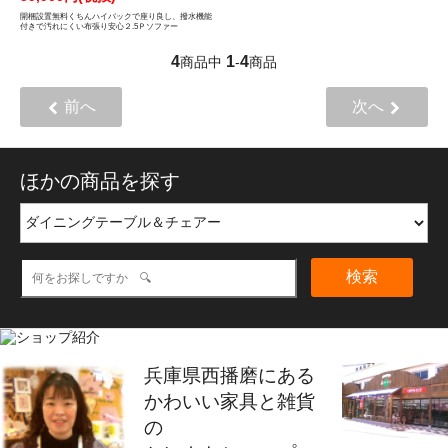
開梱設置無料くちんハイバックで座り良し、撥水機能
付きで汚れにくい布張り安心２.5Ｐソファー
4
1
4
商品中
-
商品
前へ
次へ
ほかの商品を探す
検索
兵庫県西播磨にある
かわいい家具と雑貨
の