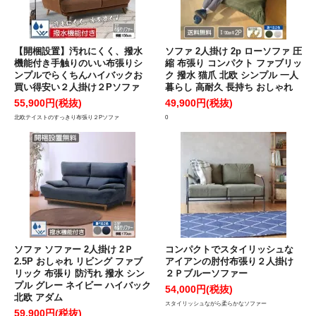
【開梱設置】汚れにくく、撥水
ソファ 2人掛け 2p ローソファ 圧
機能付き手触りのいい布張りシ
縮 布張り コンパクト ファブリッ
ンプルでらくちんハイバックお
ク 撥水 猫爪 北欧 シンプル 一人
買い得安い２人掛け２Pソファ
暮らし 高耐久 長持ち おしゃれ
55,900円(税抜)
49,900円(税抜)
北欧テイストのすっきり布張り２Pソファ
0
ソファ ソファー 2人掛け 2Ｐ
コンパクトでスタイリッシュな
2.5P おしゃれ リビング ファブ
アイアンの肘付布張り２人掛け
リック 布張り 防汚れ 撥水 シン
２Ｐブルーソファー
プル グレー ネイビー ハイバック
54,000円(税抜)
北欧 アダム
スタイリッシュながら柔らかなソファー
59,900円(税抜)