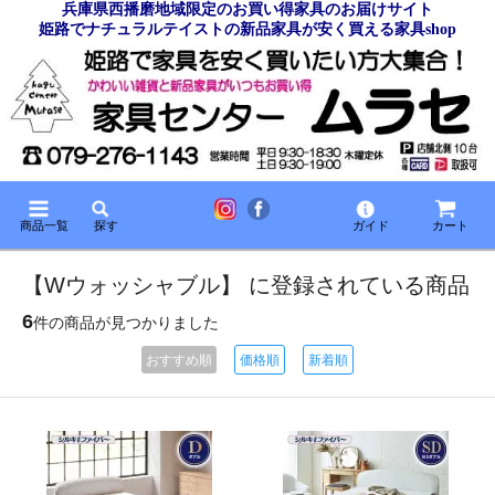
兵庫県西播磨地域限定のお買い得家具のお届けサイト
姫路でナチュラルテイストの新品家具が安く買える家具shop
商品一覧
探す
ガイド
カート
【Wウォッシャブル】 に登録されている商品
6
件の商品が見つかりました
おすすめ順
価格順
新着順