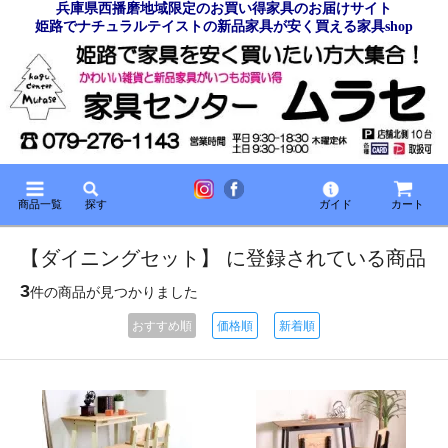
兵庫県西播磨地域限定のお買い得家具のお届けサイト
姫路でナチュラルテイストの新品家具が安く買える家具shop
商品一覧
探す
ガイド
カート
【ダイニングセット】 に登録されている商品
3
件の商品が見つかりました
おすすめ順
価格順
新着順