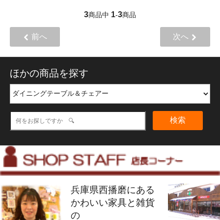
3
1
3
商品中
-
商品
前へ
次へ
ほかの商品を探す
検索
兵庫県西播磨にある
かわいい家具と雑貨
の